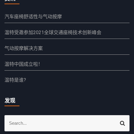
汽车座椅舒适性与气动按摩
温特受邀参加2021全球交通座椅技术创新峰会
气动按摩解决方案
温特中国成立啦！
温特是谁?
发现
S
S
e
e
a