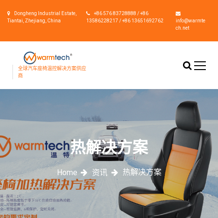
S
Dongheng Industrial Estate,
+86 576 83728888 / +86
k
Tiantai, Zhejiang, China
13586228217 / +86 13651692762
info@warmte
i
ch.net
p
t
o
c
全球汽车座椅温控解决方案供应
商
o
n
t
e
n
t
热解决方案
热解决方案
Home
资讯