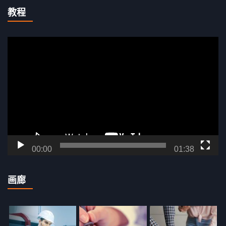
a
r
教程
r
c
c
h
视
h
f
频
o
播
r
放
:
器
00:00
01:38
画廊