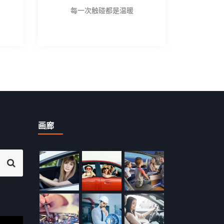
每一次触碰都是温暖
画廊
S
e
a
r
c