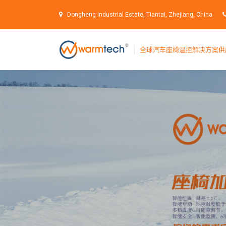
S
k
Dongheng Industrial Estate, Tiantai, Zhejiang, China
i
p
t
全球汽车座椅温控解决方案供
o
c
o
n
t
e
n
t