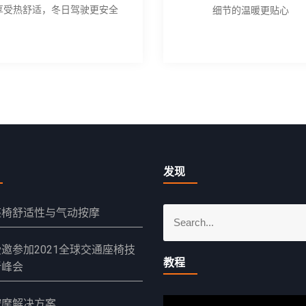
享受热舒适，冬日驾驶更安全
细节的温暖更贴心
发现
S
座椅舒适性与气动按摩
e
a
邀参加2021全球交通座椅技
教程
r
新峰会
c
h
视
按摩解决方案