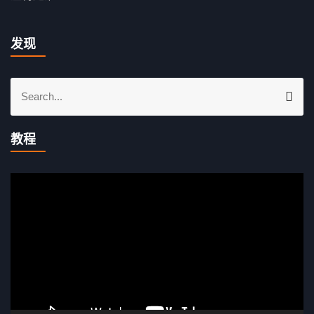
发现
S
S
e
e
a
a
r
教程
r
c
c
h
视
h
f
频
o
播
r
放
:
器