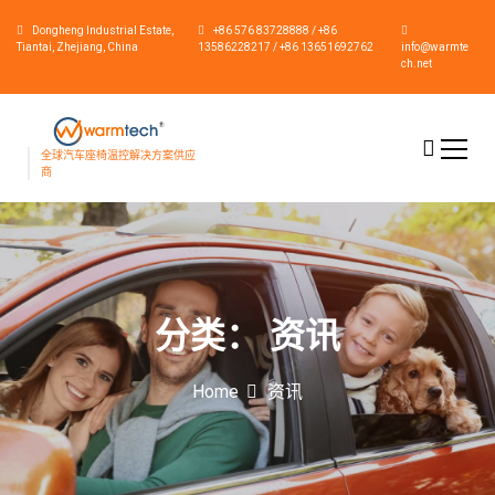
S
Dongheng Industrial Estate,
+86 576 83728888 / +86
k
Tiantai, Zhejiang, China
13586228217 / +86 13651692762
info@warmte
i
ch.net
p
t
o
c
全球汽车座椅温控解决方案供应
商
o
n
t
e
n
t
分类：
资讯
Home
资讯